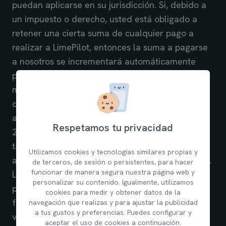
puedan aplicarse en su jurisdicción. Si, debido a
un impuesto o derecho, usted está obligado a
retener una cierta suma de cualquier pago a
realizar a LimePilot, entonces la suma a pagarse
a nosotros se incrementará automáticamente
para compensar totalmente la retención, de
modo que la suma remitida a LimePilot neta de
cualquier impuesto o gravamen sea equivalente
al monto facturado o debido.
Respetamos tu privacidad
2 Términos de pago. Usted acepta pagar las
tarifas del Servicio de acuerdo con los términos
Utilizamos cookies y tecnologías similares propias y
acordados con nosotros y su Plan de Suscripción.
de terceros, de sesión o persistentes, para hacer
funcionar de manera segura nuestra página web y
La facturación se realizará a través de nuestro
personalizar su contenido. Igualmente, utilizamos
procesador de pagos. Para soporte de
cookies para medir y obtener datos de la
facturación, envíe un correo a
navegación que realizas y para ajustar la publicidad
a tus gustos y preferencias. Puedes configurar y
ventas@limepilot.com.
aceptar el uso de cookies a continuación.