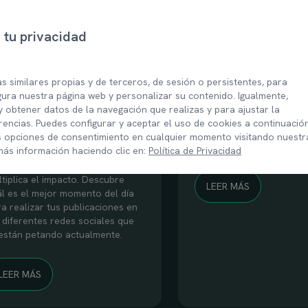
06/11/2025
01/08/2025
tu privacidad
EDES SOCIALES
REDES SOCIALES
s similares propias y de terceros, de sesión o persistentes, para
s mejores horarios
LIME Studio: el ed
ura nuestra página web y personalizar su contenido. Igualmente,
ra publicar en redes
que hace fácil cre
y obtener datos de la navegación que realizas y para ajustar la
ciales
buen contenido p
erencias. Puedes configurar y aceptar el uso de cookies a continuación
s opciones de consentimiento en cualquier momento visitando nuestr
redes
ás información haciendo clic en:
Política de Privacidad
er qué publicar es importante;
ber cuándo hacerlo es lo que
tiplica el impacto. Descubre
LEER MÁS
ál es el mejor momento del día
a realizar tus publicaciones en
 diferentes redes sociales que
 están petando actualmente.
LEER MÁS